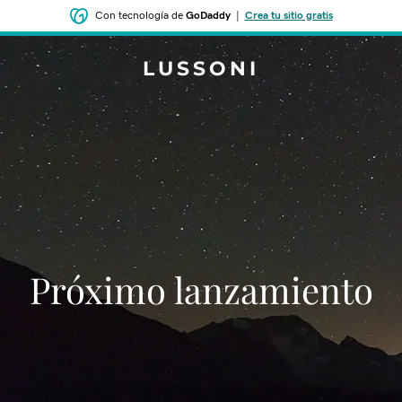
Con tecnología de
GoDaddy
|
Crea tu sitio gratis
LUSSONI
‌‌Próximo lanzamiento